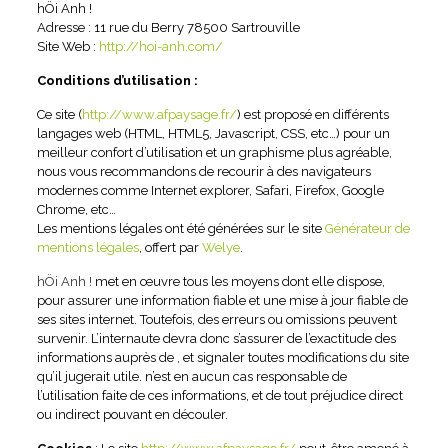
hÖi Anh !
Adresse : 11 rue du Berry 78500 Sartrouville
Site Web :
http://hoi-anh.com/
Conditions d’utilisation :
Ce site (
http://www.afpaysage.fr/
) est proposé en différents
langages web (HTML, HTML5, Javascript, CSS, etc…) pour un
meilleur confort d’utilisation et un graphisme plus agréable,
nous vous recommandons de recourir à des navigateurs
modernes comme Internet explorer, Safari, Firefox, Google
Chrome, etc…
Les mentions légales ont été générées sur le site
Générateur de
mentions légales
, offert par
Welye
.
hÖi Anh !
met en œuvre tous les moyens dont elle dispose,
pour assurer une information fiable et une mise à jour fiable de
ses sites internet. Toutefois, des erreurs ou omissions peuvent
survenir. L’internaute devra donc s’assurer de l’exactitude des
informations auprès de , et signaler toutes modifications du site
qu’il jugerait utile. n’est en aucun cas responsable de
l’utilisation faite de ces informations, et de tout préjudice direct
ou indirect pouvant en découler.