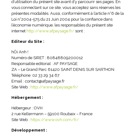
d’utilisation du présent site avant d’y parcourir ses pages. En
vous connectant sur ce site, vous acceptez sans réserves les
présentes modalités. Aussi, conformément à l’article n°6 de la
Loi n°2004-575 du 21 Juin 2004 pour la confiance dans
l’économie numérique, les responsables du présent site
internet
http://www.afpaysage.fr/
sont :
Editeur du Site :
hÖi Anh !
Numéro de SIRET : 80848809200012
Responsable editorial : AF PAYSAGE
ZA – Le Grand Parc 61420 SAINT DENIS SUR SARTHON
Téléphone :02 33 29 34 67
Email : contact@afpaysage.fr
Site Web :
http://www.afpaysage.fr/
Hébergement :
Hébergeur : OVH
2 rue Kellermann – 59100 Roubaix – France
Site Web :
https://www.ovh.com/fr/
Développement
: